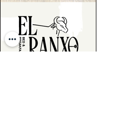
B&B El Ranxo
Veïnat de Franciac, s/n
17455 Caldes de Malavella
Girona, Spanien
+34 655017975